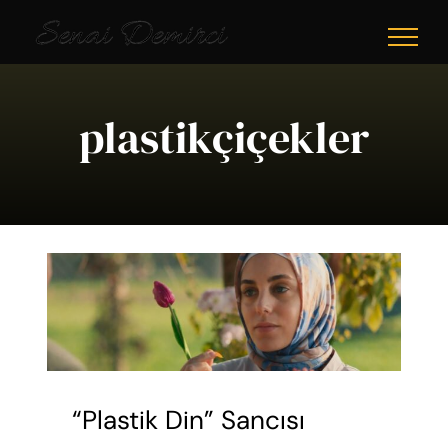
Skip
to
content
plastikçiçekler
“Plastik Din” Sancısı