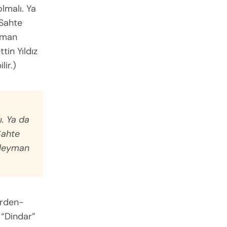
lmalı. Ya
 Sahte
eyman
tin Yıldız
lir.)
ı. Ya da
 Sahte
Süleyman
erden-
 “Dindar”