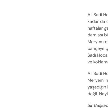
Ali Sadi H
kadar da c
haftalar 
damlası bi
Meryem de
bahçeye çı
Sadi Hoca.
ve koklama
Ali Sadi H
Meryem’in 
yaşadığın 
değil. Nay
Bir Başkad