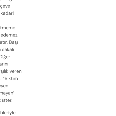
kçeye
 kadar!
 örtmeme
z edemez.
tır. Başı
 sakalı
 Diğer
arını
şılık veren
: “Bıktım
leyen
kmayan’
 ister.
ihleriyle