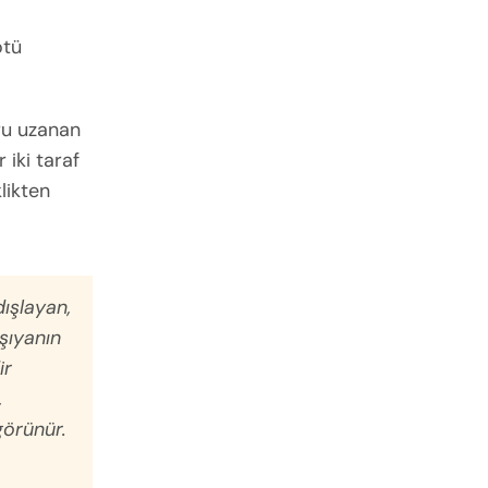
ötü
ru uzanan
 iki taraf
likten
dışlayan,
şıyanın
ir
,
 görünür.