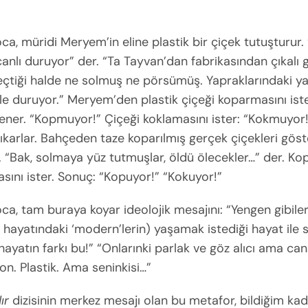
oca, müridi Meryem’in eline plastik bir çiçek tutuşturur.
anlı duruyor” der. “Ta Tayvan’dan fabrikasından çıkalı 
geçtiği halde ne solmuş ne pörsümüş. Yapraklarındaki 
le duruyor.” Meryem’den plastik çiçeği koparmasını iste
ner. “Kopmuyor!” Çiçeği koklamasını ister: “Kokmuyor
karlar. Bahçeden taze koparılmış gerçek çiçekleri göste
 “Bak, solmaya yüz tutmuşlar, öldü ölecekler…” der. Ko
sını ister. Sonuç: “Kopuyor!” “Kokuyor!”
oca, tam buraya koyar ideolojik mesajını: “Yengen gibiler
hayatındaki ‘modern’lerin) yaşamak istediği hayat ile 
hayatın farkı bu!” “Onlarınki parlak ve göz alıcı ama cans
lon. Plastik. Ama seninkisi…”
ır
dizisinin merkez mesajı olan bu metafor, bildiğim kad