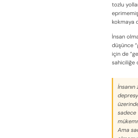
tozlu yoll
eprimemiş
kokmaya da
İnsan olm
düşünce “g
için de “g
sahiciliğe
İnsanın 
depresyo
üzerinde
sadece t
mükemmel
Ama sa