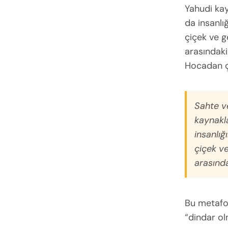
Yahudi kay
da insanlı
çiçek ve g
arasındaki 
Hocadan ç/a
Sahte ve
kaynakla
insanlığ
çiçek v
arasınd
Bu metafor
“dindar ol