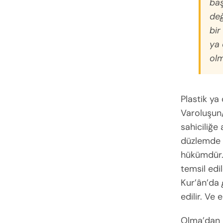
baş
değ
bir
ya 
olm
Plastik ya
Varoluşun
sahiciliğe
düzlemde d
hükümdür. 
temsil edi
Kur’ân’da
edilir. Ve
Olma’dan 