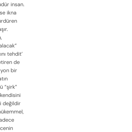
dür insan.
ise ikna
sürdüren
şır.
,
kalacak”
nı tehdit’
etiren de
iyon bir
atın
ü “şirk”
kendisini
 değildir
, mükemmel,
 sadece
ncenin