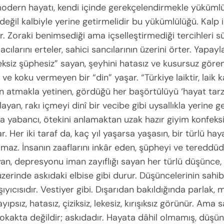
odern hayatı, kendi içinde gerekçelendirmekle yükümlü
 değil kalbiyle yerine getirmelidir bu yükümlülüğü. Kalp 
r. Zoraki benimsediği ama içselleştirmediği tercihleri 
î acılarını erteler, sahici sancılarının üzerini örter. Yapayla
eksiz şüphesiz” sayan, şeyhini hatasız ve kusursuz gören
e koku vermeyen bir “din” yaşar. “Türkiye laiktir, laik 
n atmakla yetinen, gördüğü her başörtülüyü ‘hayat tarzı
layan, rakı içmeyi dinî bir vecibe gibi uysallıkla yerine g
a yabancı, ötekini anlamaktan uzak hazır giyim konfeks
. Her iki taraf da, kaç yıl yaşarsa yaşasın, bir türlü hay
amaz. İnsanın zaaflarını inkâr eden, şüpheyi ve tereddüd
yan, depresyonu iman zayıflığı sayan her türlü düşünce, 
üzerinde askıdaki elbise gibi durur. Düşüncelerinin sahibi
ıyıcısıdır. Vestiyer gibi. Dışarıdan bakıldığında parlak
yıpsız, hatasız, çiziksiz, lekesiz, kırışıksız görünür. Ama
Sokakta değildir; askıdadır. Hayata dâhil olmamış, düşü