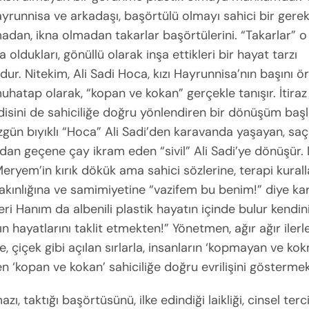
ayrunnisa ve arkadaşı, başörtülü olmayı sahici bir gere
dan, ikna olmadan takarlar başörtülerini. “Takarlar” o
na oldukları, gönüllü olarak inşa ettikleri bir hayat tarzı
ur. Nitekim, Ali Sadi Hoca, kızı Hayrunnisa’nın başını
uhatap olarak, “kopan ve kokan” gerçekle tanışır. İtira
isini de sahiciliğe doğru yönlendiren bir dönüşüm başla
üzgün bıyıklı “Hoca” Ali Sadi’den karavanda yaşayan, saçı
oldan geçene çay ikram eden “sivil” Ali Sadi’ye dönüşür.
Meryem’in kırık dökük ama sahici sözlerine, terapi kurall
akınlığına ve samimiyetine “vazifem bu benim!” diye kar
eri Hanım da albenili plastik hayatın içinde bulur kendini
ın hayatlarını taklit etmekten!” Yönetmen, ağır ağır iler
, çiçek gibi açılan sırlarla, insanların ‘kopmayan ve ko
ten ‘kopan ve kokan’ sahiciliğe doğru evrilişini göstermek
azı, taktığı başörtüsünü, ilke edindiği laikliği, cinsel terc