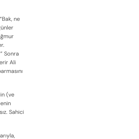
 “Bak, ne
günler
yağmur
r.
!” Sonra
rir Ali
parmasını
in (ve
senin
ız. Sahici
arıyla,