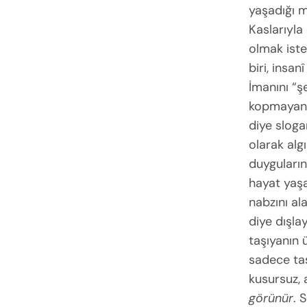
yaşadığı m
Kaslarıyla
olmak iste
biri, insan
İmanını “ş
kopmayan v
diye sloga
olarak algı
duyguların
hayat yaşar
nabzını al
diye dışla
taşıyanın 
sadece taş
kusursuz, a
görünür
. 