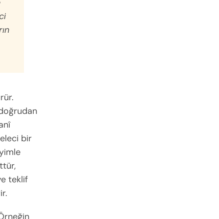
e
ci
rın
rür.
 doğrudan
anî
eleci bir
iyimle
ttür,
e teklif
r.
Örneğin