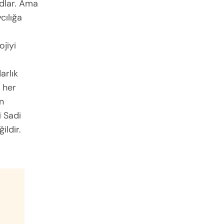
odlar. Ama
cılığa
ojiyi
arlık
e her
in
i Sadi
ildir.