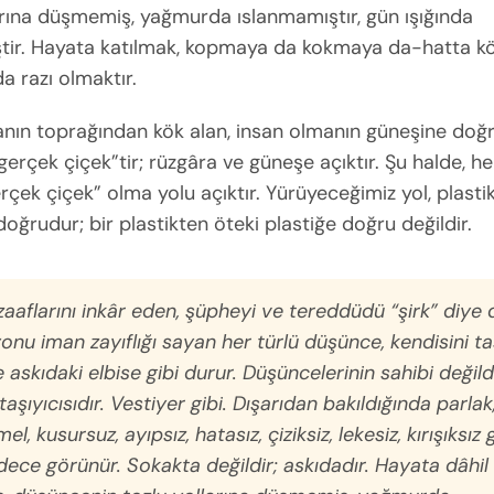
arına düşmemiş, yağmurda ıslanmamıştır, gün ışığında
tir. Hayata katılmak, kopmaya da kokmaya da-hatta k
 razı olmaktır.
anın toprağından kök alan, insan olmanın güneşine doğ
erçek çiçek”tir; rüzgâra ve güneşe açıktır. Şu halde, her
erçek çiçek” olma yolu açıktır. Yürüyeceğimiz yol, plastik
 doğrudur; bir plastikten öteki plastiğe doğru değildir.
zaaflarını inkâr eden, şüpheyi ve tereddüdü “şirk” diye 
nu iman zayıflığı sayan her türlü düşünce, kendisini ta
 askıdaki elbise gibi durur. Düşüncelerinin sahibi değild
aşıyıcısıdır. Vestiyer gibi. Dışarıdan bakıldığında parlak
, kusursuz, ayıpsız, hatasız, çiziksiz, lekesiz, kırışıksız
dece
görünür
. Sokakta değildir; askıdadır. Hayata dâhil