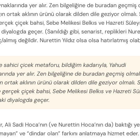
naklarında yer alır. Zen bilgeliğine de buradan geçmiş o
ğın ortak aklının ürünü olarak dilden dile geziyor olmalı.
erçek çiçek bahsi, Sebe Melikesi Belkıs ve Hazreti Sül
diyalogda geçer. (Sanıldığı gibi, senarist, replikleri Nuret
lmış değildir. Nurettin Yıldız olsa olsa hatırlatmış olabi
 sahici çicek metaforu, bildiğim kadarıyla, Yahudi
rında yer alır. Zen bilgeliğine de buradan geçmiş olmal
ın ortak aklının ürünü olarak dilden dile geziyor olmalı.
e gerçek çiçek bahsi, Sebe Melikesi Belkıs ve Hazreti 
aki diyalogda geçer.
, Ali Sadi Hoca’nın (ve Nurettin Hoca’nın da) baktığı y
mayan” ve “dindar olan” farkını anlatmaya hizmet eder.