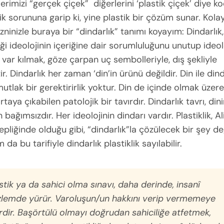
klerimizi “gerçek çiçek” diğerlerini ‘plastik çiçek’ diye k
lik sorununa garip ki, yine plastik bir çözüm sunar. Kolay
İzninizle buraya bir “dindarlık” tanımı koyayım: Dindarlık,
i ideolojinin içeriğine dair sorumluluğunu unutup ideol
var kılmak, göze çarpan uç sembolleriyle, dış şekliyle
ir. Dindarlık her zaman ‘din’in ürünü değildir. Din ile dind
utlak bir gerektirirlik yoktur. Din de içinde olmak üzer
taya çıkabilen patolojik bir tavırdır. Dindarlık tavrı, din
 bağımsızdır. Her ideolojinin dindarı vardır. Plastiklik, Al
epliğinde olduğu gibi, “dindarlık”la çözülecek bir şey değ
 da bu tarifiyle dindarlık plastiklik sayılabilir.
stik ya da sahici olma sınavı, daha derinde, insanî
lemde yürür. Varoluşun/un hakkını verip vermemeye
rdir. Başörtülü olmayı doğrudan sahiciliğe atfetmek,