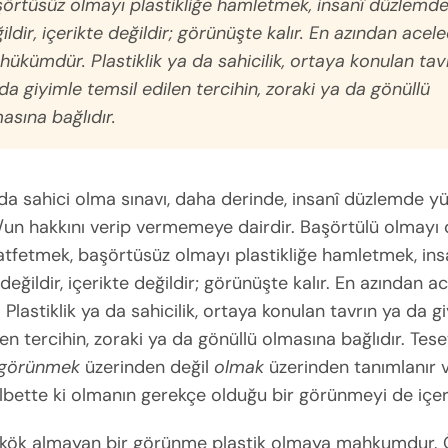
örtüsüz olmayı plastikliğe hamletmek, insanî düzlemd
ildir, içerikte değildir; görünüşte kalır. En azından acele
 hükümdür. Plastiklik ya da sahicilik, ortaya konulan tav
da giyimle temsil edilen tercihin, zoraki ya da gönüllü
asına bağlıdır.
 da sahici olma sınavı, daha derinde, insanî düzlemde yü
/un hakkını verip vermemeye dairdir. Başörtülü olmayı
 atfetmek, başörtüsüz olmayı plastikliğe hamletmek, ins
eğildir, içerikte değildir; görünüşte kalır. En azından ac
Plastiklik ya da sahicilik, ortaya konulan tavrın ya da g
len tercihin, zoraki ya da gönüllü olmasına bağlıdır. Tese
görünmek
üzerinden değil
olmak
üzerinden tanımlanır v
 elbette ki olmanın gerekçe olduğu bir görünmeyi de içeri
kök almayan bir görünme plastik olmaya mahkumdur. 