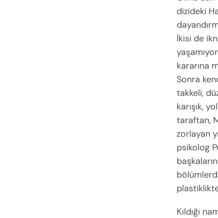
dizideki H
dayandırma
İkisi de ik
yaşamıyord
kararına m
Sonra kend
takkeli, d
karışık, y
taraftan, 
zorlayan y
psikolog P
başkaların
bölümlerde
plastiklik
Kıldığı nam