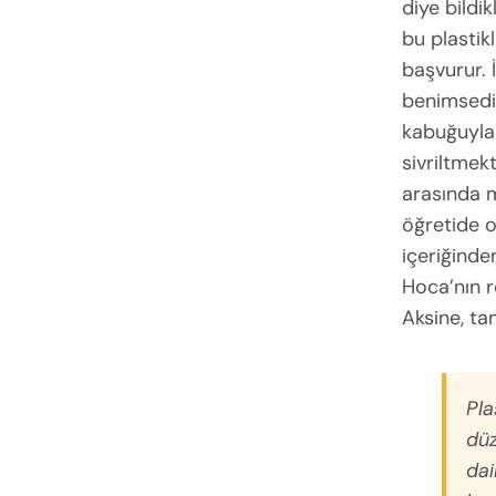
diye bildi
bu plastik
başvurur. 
benimsediğ
kabuğuyla 
sivriltmekt
arasında m
öğretide or
içeriğinden
Hoca’nın r
Aksine, tam
Pla
düz
dai