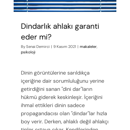
Dindarlık ahlakı garanti
eder mi?
By
Senai Demirci
|
9 Kasım 2021
|
makaleler
,
psikoloji
Dinin görüntülerine sarıldıkça
içeriğine dair sorumluluğunu yerine
getirdiğini sanan "dini dar"ların
hükmü giderek keskinleşir. İçeriğini
ihmal ettikleri dinin sadece
propagandacısı olan "dindar"lar hızla
boy verir. Derken, ahlaklı değil ahlakçı
tipler ortaya çıkar. Kendilerinden