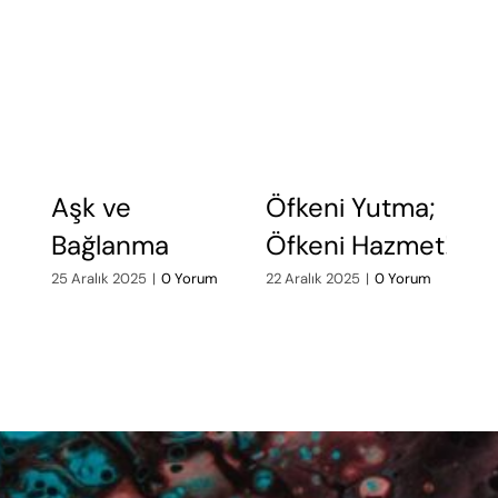
Aşk ve
Öfkeni Yutma;
Ö
Bağlanma
Öfkeni Hazmet!
A
d
25 Aralık 2025
|
0 Yorum
22 Aralık 2025
|
0 Yorum
19