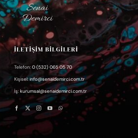
İLETİŞİM BİLGİLERİ
Telefon:
0 (532) 065 05 70
Kişisel:
info@senaidemirci.com.tr
İş:
kurumsal@senaidemirci.com.tr