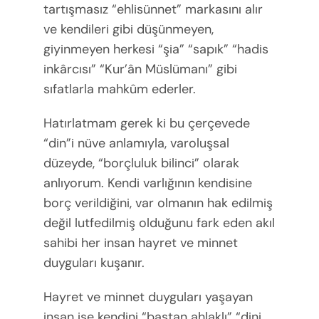
tartışmasız “ehlisünnet” markasını alır
ve kendileri gibi düşünmeyen,
giyinmeyen herkesi “şia” “sapık” “hadis
inkârcısı” “Kur’ân Müslümanı” gibi
sıfatlarla mahkûm ederler.
Hatırlatmam gerek ki bu çerçevede
“din”i nüve anlamıyla, varoluşsal
düzeyde, “borçluluk bilinci” olarak
anlıyorum. Kendi varlığının kendisine
borç verildiğini, var olmanın hak edilmiş
değil lutfedilmiş olduğunu fark eden akıl
sahibi her insan hayret ve minnet
duyguları kuşanır.
Hayret ve minnet duyguları yaşayan
insan ise kendini “baştan ahlaklı” “dini