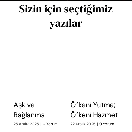
Sizin için seçtiğimiz
yazılar
Aşk ve
Öfkeni Yutma;
Ö
Bağlanma
Öfkeni Hazmet!
A
d
25 Aralık 2025
|
0 Yorum
22 Aralık 2025
|
0 Yorum