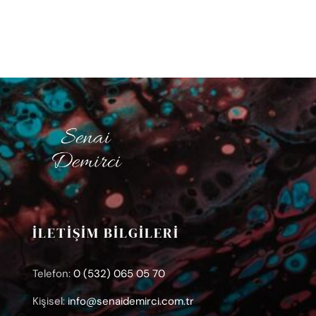
19
İLETİŞİM BİLGİLERİ
Telefon:
0 (532) 065 05 70
Kişisel:
info@senaidemirci.com.tr