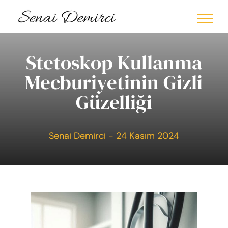
Skip
to
content
Stetoskop Kullanma
Mecburiyetinin Gizli
Güzelliği
Senai Demirci - 24 Kasım 2024