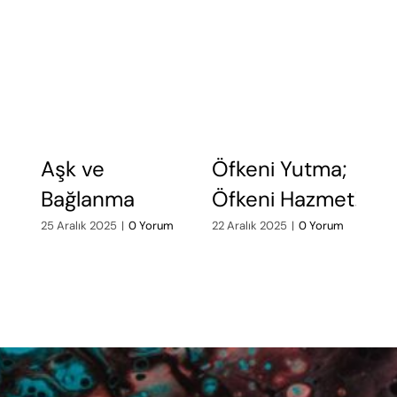
Aşk ve
Öfkeni Yutma;
Ö
Bağlanma
Öfkeni Hazmet!
A
d
25 Aralık 2025
|
0 Yorum
22 Aralık 2025
|
0 Yorum
19