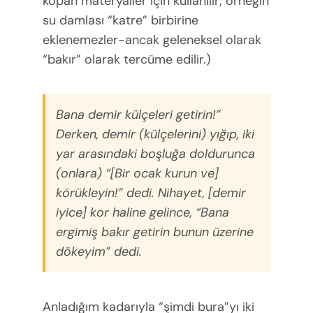
kopan materyaller için kullanılır; örneğin
su damlası “katre” birbirine
eklenemezler-ancak geleneksel olarak
“bakır” olarak tercüme edilir.)
Bana demir külçeleri getirin!”
Derken, demir (külçelerini) yığıp, iki
yar arasındaki boşluğa doldurunca
(onlara) “[Bir ocak kurun ve]
körükleyin!” dedi. Nihayet, [demir
iyice] kor haline gelince, “Bana
ergimiş bakır getirin bunun üzerine
dökeyim” dedi.
Anladığım kadarıyla “şimdi bura”yı iki