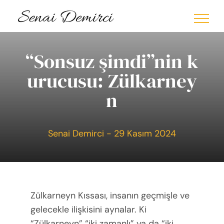
Skip
to
content
“Sonsuz şimdi”nin k
urucusu: Zülkarney
n
Senai Demirci - 29 Kasım 2024
Zülkarneyn Kıssası, insanın geçmişle ve
gelecekle ilişkisini aynalar. Ki
“Zülkarneyn” “iki zamanlı” ya da “iki