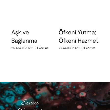
Aşk ve
Öfkeni Yutma;
Ö
Bağlanma
Öfkeni Hazmet!
A
d
25 Aralık 2025
|
0 Yorum
22 Aralık 2025
|
0 Yorum
19