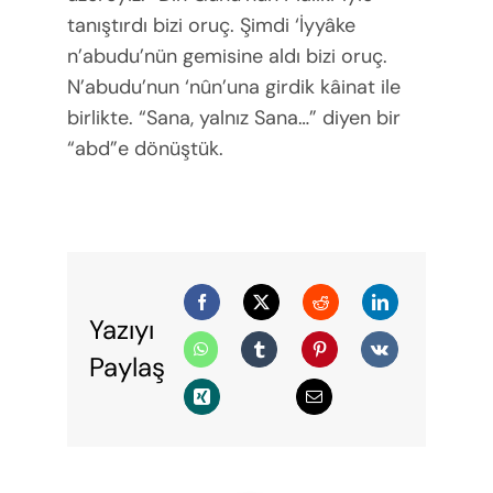
tanıştırdı bizi oruç. Şimdi ‘İyyâke
n’abudu’nün gemisine aldı bizi oruç.
N’abudu’nun ‘nûn’una girdik kâinat ile
birlikte. “Sana, yalnız Sana…” diyen bir
“abd”e dönüştük.
Yazıyı
Paylaş