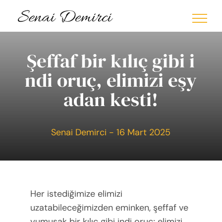
Skip
to
content
Şeffaf bir kılıç gibi i
ndi oruç, elimizi eşy
adan kesti!
Senai Demirci - 16 Mart 2025
Her istediğimize elimizi
uzatabileceğimizden eminken, şeffaf ve
yumuşak bir kılıç gibi indi oruç; elimizi