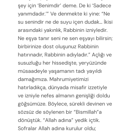
şey için ‘Benimdir’ deme. De ki ‘Sadece
yanımdadır.’” Ve denmekte ki yine: “Ne
su senindir ne de suyu içen dudak… İkisi
arasındaki yakınlık, Rabbinin izniyledir.
Ne eşya tanır seni ne sen eşyayı bilirsin;
birbirinize dost oluşunuz Rabbinin
hatırınadır, Rabbinin adıyladır.” Açlığı ve
susuzluğu her hissedişte, yeryüzünde
müsaadeyle yaşamanın tadı yayıldı
damağımıza. Mahrumiyetimizi
hatırladıkça, dünyada misafir izzetiyle
ve izniyle nefes almanın genişliği doldu
göğsümüze. Böylece, sürekli devinen ve
sözsüz de söylenen bir “Bismillah”a
dönüştük. “Allah adına” yedik içtik.
Sofralar Allah adına kurulur oldu;