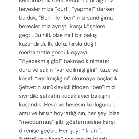
Kendimizi, ilk defa, kendimiz bildiğimiz
heveslerimize “dur!”, “yapma!” derken
bulduk. “Ben” ile “ben”imiz sandığımız
heveslerimiz ayrıştı, karşı köşelere
geçti. Bu hâl, bize naif bir bakış
kazandırdı. İlk defa, hırsla değil
merhametle gördük eşyayı.
“Yiyecekmiş gibi” bakmadık nimete;
duru ve sakin “var edilmişliğini”, taze ve
kasıtlı “verilmişliğini” okumaya başladık.
Şehvetin sürükleyiciliğinden “ben”imizi
sıyırdık; şefkatin kucaklayıcı bakışını
kuşandık. Heva ve hevesin körlüğünün,
arzu ve hırsın hoyratlığının, her şeyi bize
“mecburmuş” gibi göstermesine karşı
direnişe geçtik. Her şeyi, “ikram”,