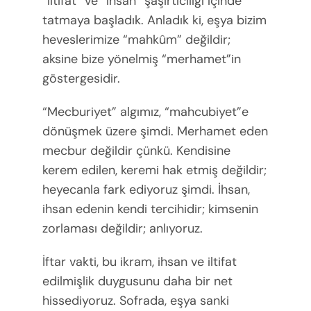
“iltifat” ve “ihsan” şaşırtıcılığı içinde
tatmaya başladık. Anladık ki, eşya bizim
heveslerimize “mahkûm” değildir;
aksine bize yönelmiş “merhamet”in
göstergesidir.
“Mecburiyet” algımız, “mahcubiyet”e
dönüşmek üzere şimdi. Merhamet eden
mecbur değildir çünkü. Kendisine
kerem edilen, keremi hak etmiş değildir;
heyecanla fark ediyoruz şimdi. İhsan,
ihsan edenin kendi tercihidir; kimsenin
zorlaması değildir; anlıyoruz.
İftar vakti, bu ikram, ihsan ve iltifat
edilmişlik duygusunu daha bir net
hissediyoruz. Sofrada, eşya sanki