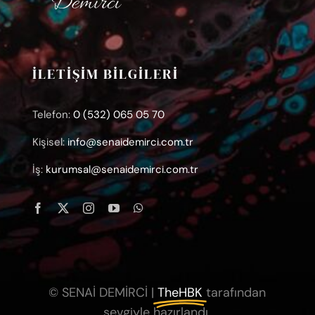
İLETİŞİM BİLGİLERİ
Telefon:
0 (532) 065 05 70
Kişisel:
info@senaidemirci.com.tr
İş:
kurumsal@senaidemirci.com.tr
© SENAİ DEMİRCİ |
TheHBK
tarafından
sevgiyle hazırlandı.