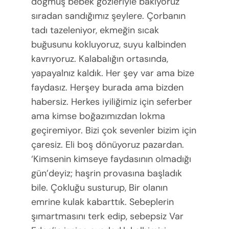
doğmuş bebek gözleriyle bakıyoruz
sıradan sandığımız şeylere. Çorbanın
tadı tazeleniyor, ekmeğin sıcak
buğusunu kokluyoruz, suyu kalbinden
kavrıyoruz. Kalabalığın ortasında,
yapayalnız kaldık. Her şey var ama bize
faydasız. Herşey burada ama bizden
habersiz. Herkes iyiliğimiz için seferber
ama kimse boğazımızdan lokma
geçiremiyor. Bizi çok sevenler bizim için
çaresiz. Eli boş dönüyoruz pazardan.
‘Kimsenin kimseye faydasının olmadığı
gün’deyiz; haşrin provasına başladık
bile. Çokluğu susturup, Bir olanın
emrine kulak kabarttık. Sebeplerin
şımartmasını terk edip, sebepsiz Var