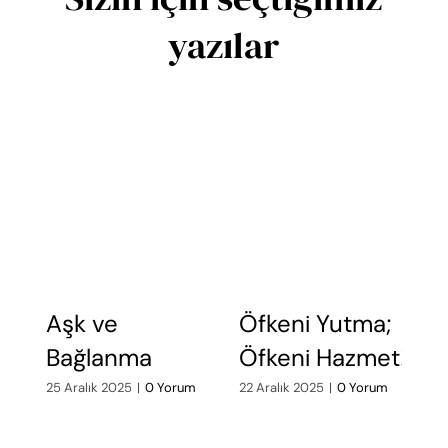
yazılar
Aşk ve
Öfkeni Yutma;
Ö
Bağlanma
Öfkeni Hazmet!
A
d
25 Aralık 2025
|
0 Yorum
22 Aralık 2025
|
0 Yorum
19