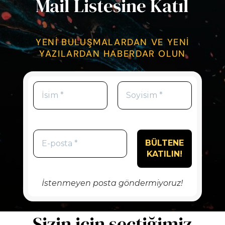
Mail Listesine Katıl
YENİ BULUŞMALARDAN VE YENİ
YAZILARDAN HABERDAR OLUN
İstenmeyen posta göndermiyoruz!
Sizin için seçtiğimiz