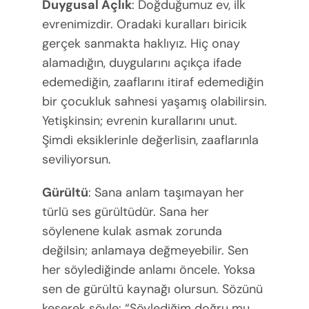
Duygusal Açlık
: Doğduğumuz ev, ilk
evrenimizdir. Oradaki kuralları biricik
gerçek sanmakta haklıyız. Hiç onay
alamadığın, duygularını açıkça ifade
edemediğin, zaaflarını itiraf edemediğin
bir çocukluk sahnesi yaşamış olabilirsin.
Yetişkinsin; evrenin kurallarını unut.
Şimdi eksiklerinle değerlisin, zaaflarınla
seviliyorsun.
Gürültü
: Sana anlam taşımayan her
türlü ses gürültüdür. Sana her
söylenene kulak asmak zorunda
değilsin; anlamaya değmeyebilir. Sen
her söylediğinde anlamı öncele. Yoksa
sen de gürültü kaynağı olursun. Sözünü
keserek söyle: “Söylediğim doğru mu,