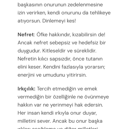
başkasının onurunun zedelenmesine
izin verirken, kendi onurunu da tehlikeye
atıyorsun. Dinlemeyi kes!
Nefret
: Öfke hakkındır, kızabilirsin de!
Ancak nefret sebepsiz ve hedefsiz bir
duygudur. Kitleseldir ve süreklidir.
Nefretin kılıcı sapsızdır, önce tutanın
elini keser. Kendini fazlasıyla yorarsın;
enerjini ve umudunu yitirirsin.
Irkçılık:
Tercih etmediğin ve emek
vermediğin bir özelliğinle ne övünmeye
hakkın var ne yerinmeyi hak edersin.
Her insan kendi ırkıyla onur duyar,
milletini sever. Ancak bu onur başka
ırkları aşağılama ve diğer milletleri