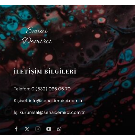
İLETİŞİM BİLGİLERİ
Telefon:
0 (532) 065 05 70
Kişisel:
info@senaidemirci.com.tr
İş:
kurumsal@senaidemirci.com.tr