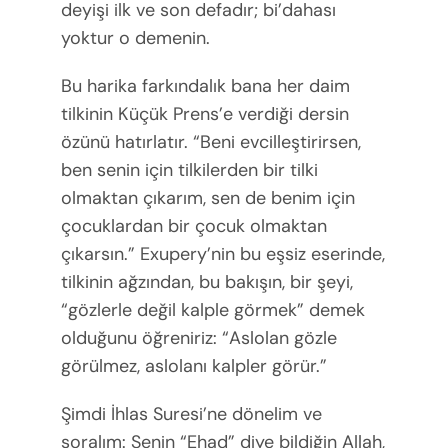
deyişi ilk ve son defadır; bi’dahası
yoktur o demenin.
Bu harika farkındalık bana her daim
tilkinin Küçük Prens’e verdiği dersin
özünü hatırlatır. “Beni evcilleştirirsen,
ben senin için tilkilerden bir tilki
olmaktan çıkarım, sen de benim için
çocuklardan bir çocuk olmaktan
çıkarsın.” Exupery’nin bu eşsiz eserinde,
tilkinin ağzından, bu bakışın, bir şeyi,
“gözlerle değil kalple görmek” demek
olduğunu öğreniriz: “Aslolan gözle
görülmez, aslolanı kalpler görür.”
Şimdi İhlas Suresi’ne dönelim ve
soralım: Senin “Ehad” diye bildiğin Allah,