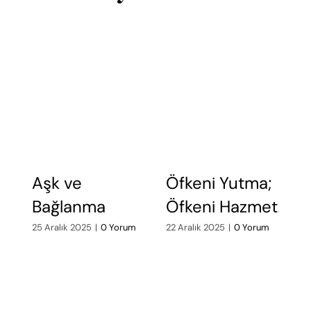
Aşk ve
Öfkeni Yutma;
Ö
Bağlanma
Öfkeni Hazmet!
A
d
25 Aralık 2025
|
0 Yorum
22 Aralık 2025
|
0 Yorum
19