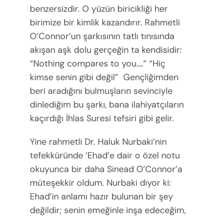
benzersizdir. O yüzün biricikliği her
birimize bir kimlik kazandırır. Rahmetli
O’Connor’un şarkısının tatlı tınısında
akışan aşk dolu gerçeğin ta kendisidir:
“Nothing compares to you….” “Hiç
kimse senin gibi değil” Gençliğimden
beri aradığını bulmuşların sevinciyle
dinlediğim bu şarkı, bana ilahiyatçıların
kaçırdığı İhlas Suresi tefsiri gibi gelir.
Yine rahmetli Dr. Haluk Nurbaki’nin
tefekküründe ‘Ehad’e dair o özel notu
okuyunca bir daha Sinead O’Connor’a
müteşekkir oldum. Nurbaki diyor ki:
Ehad’in anlamı hazır bulunan bir şey
değildir; senin emeğinle inşa edeceğim,