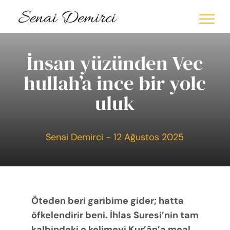
Skip
to
content
İnsan yüzünden Vec
hullah’a ince bir yolc
uluk
Senai Demirci - 12 Ağustos 2025
Öteden beri garibime gider; hatta
öfkelendirir beni. İhlas Suresi’nin tam
kalbindeki o kelimeyi Kur’ân’a meal