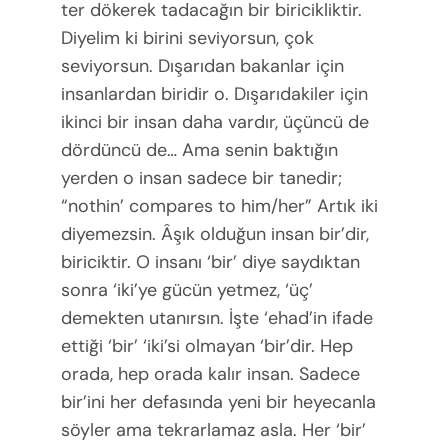
ter dökerek tadacağın bir biricikliktir.
Diyelim ki birini seviyorsun, çok
seviyorsun. Dışarıdan bakanlar için
insanlardan biridir o. Dışarıdakiler için
ikinci bir insan daha vardır, üçüncü de
dördüncü de… Ama senin baktığın
yerden o insan sadece bir tanedir;
“nothin’ compares to him/her” Artık iki
diyemezsin. Âşık olduğun insan bir’dir,
biriciktir. O insanı ‘bir’ diye saydıktan
sonra ‘iki’ye gücün yetmez, ‘üç’
demekten utanırsın. İşte ‘ehad’in ifade
ettiği ‘bir’ ‘iki’si olmayan ‘bir’dir. Hep
orada, hep orada kalır insan. Sadece
bir’ini her defasında yeni bir heyecanla
söyler ama tekrarlamaz asla. Her ‘bir’