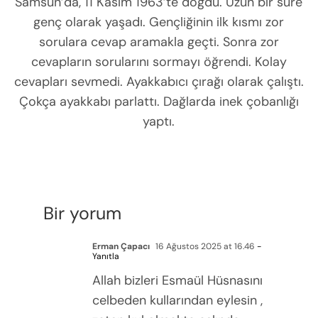
Samsun’da, 11 Kasım 1963’te doğdu. Uzun bir süre
genç olarak yaşadı. Gençliğinin ilk kısmı zor
sorulara cevap aramakla geçti. Sonra zor
cevapların sorularını sormayı öğrendi. Kolay
cevapları sevmedi. Ayakkabıcı çırağı olarak çalıştı.
Çokça ayakkabı parlattı. Dağlarda inek çobanlığı
yaptı.
Bir yorum
Erman Çapacı
16 Ağustos 2025 at 16.46
-
Yanıtla
Allah bizleri Esmaül Hüsnasını
celbeden kullarından eylesin ,