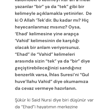
yazanlar “bir” ya da “tek” gibi bir
kelimeyle açıklamakla yetinirler. De
ki O Allah ‘Tek’dir. Bu kadar mı? Hiç
heyecanlanmaz mısınız? Oysa,
‘Ehad’ kelimesine yine arapça
‘Vahid’ kelimesinin de karşılığı
olacak bir anlam veriyorsunuz.
“Ehad” ile “Vahid” kelimeleri
arasında sizin “tek” ya da “bir” diye
geçiştirebileceğinizi sandığınız
benzerlik varsa, İhlas Suresi’ni “Gul
huve’llahu Vahid” diye okumamıza
da cevaz vermeye hazırlanın.
Şükür ki Said Nursi diye biri düşünür var
da “Ehad”i hayatımın merkezine