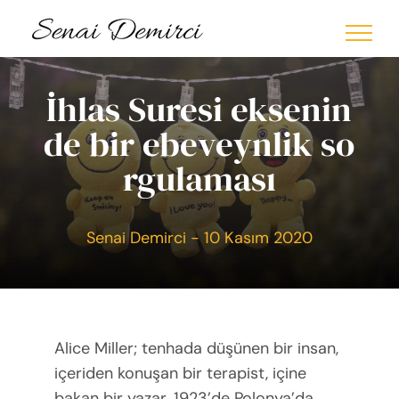
Skip
to
content
İhlas Suresi eksenin
de bir ebeveynlik so
rgulaması
Senai Demirci - 10 Kasım 2020
Alice Miller; tenhada düşünen bir insan,
içeriden konuşan bir terapist, içine
bakan bir yazar. 1923’de Polonya’da