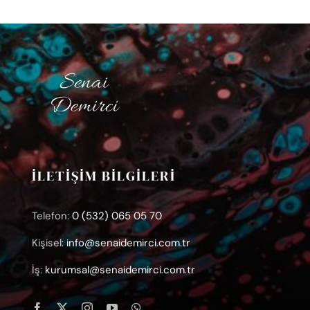
İLETİŞİM BİLGİLERİ
Telefon:
0 (532) 065 05 70
Kişisel:
info@senaidemirci.com.tr
İş:
kurumsal@senaidemirci.com.tr