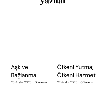
yazılar
Aşk ve
Öfkeni Yutma;
Ö
Bağlanma
Öfkeni Hazmet!
A
d
25 Aralık 2025
|
0 Yorum
22 Aralık 2025
|
0 Yorum
19