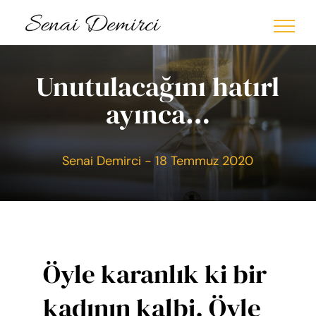
Skip
to
content
Unutulacağını hatırl
ayınca…
Senai Demirci - 18 Temmuz 2020
Öyle karanlık ki bir
kadının kalbi. Öyle