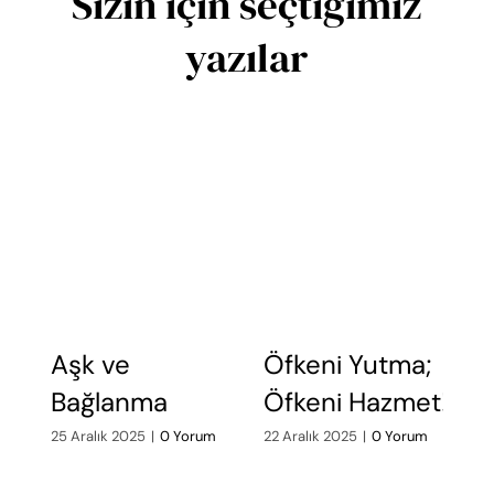
Sizin için seçtiğimiz
yazılar
Aşk ve
Öfkeni Yutma;
Ö
Bağlanma
Öfkeni Hazmet!
A
d
25 Aralık 2025
|
0 Yorum
22 Aralık 2025
|
0 Yorum
19