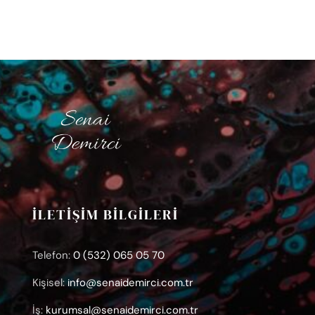
İLETİŞİM BİLGİLERİ
Telefon:
0 (532) 065 05 70
Kişisel:
info@senaidemirci.com.tr
İş:
kurumsal@senaidemirci.com.tr