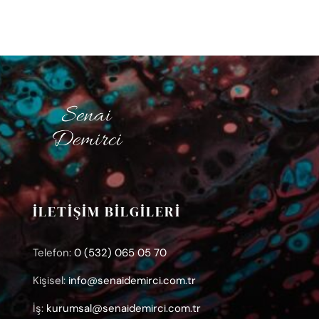
İLETİŞİM BİLGİLERİ
Telefon:
0 (532) 065 05 70
Kişisel:
info@senaidemirci.com.tr
İş:
kurumsal@senaidemirci.com.tr