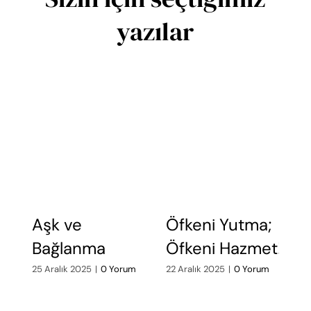
yazılar
Aşk ve
Öfkeni Yutma;
Ö
Bağlanma
Öfkeni Hazmet!
A
d
25 Aralık 2025
|
0 Yorum
22 Aralık 2025
|
0 Yorum
19