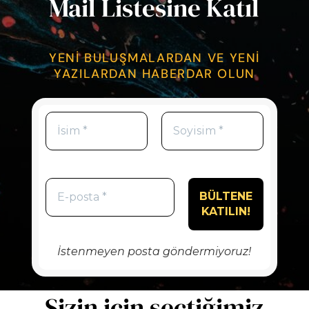
Mail Listesine Katıl
YENİ BULUŞMALARDAN VE YENİ
YAZILARDAN HABERDAR OLUN
İstenmeyen posta göndermiyoruz!
Sizin için seçtiğimiz