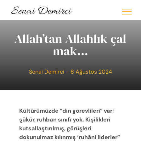
Skip
to
content
Allah’tan Allahlık çal
mak…
Senai Demirci - 8 Ağustos 2024
Kültürümüzde “din görevlileri” var;
şükür, ruhban sınıfı yok. Kişilikleri
kutsallaştırılmış, görüşleri
dokunulmaz kılınmış ‘ruhâni liderler”