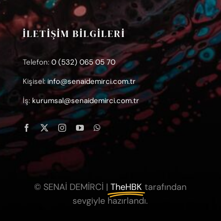
İLETİŞİM BİLGİLERİ
Telefon:
0 (532) 065 05 70
Kişisel:
info@senaidemirci.com.tr
İş:
kurumsal@senaidemirci.com.tr
© SENAİ DEMİRCİ |
TheHBK
tarafından
sevgiyle hazırlandı.