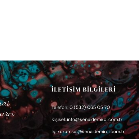
İLETİŞİM BİLGİLERİ
Telefon:
0 (532) 065 05 70
Kişisel:
info@senaidemirci.com.tr
İş:
kurumsal@senaidemirci.com.tr