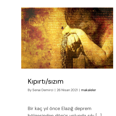
Kıpırtı/sızım
By
Senai Demirci
|
26 Nisan 2021
|
makaleler
Bir kaç yıl önce Elazığ deprem
bölgesinden dönüş yolunda sıkı [...]