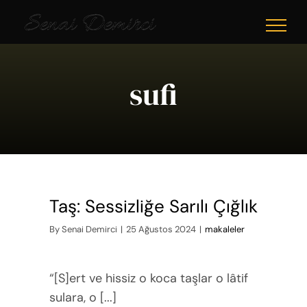
Skip
to
content
sufi
Taş: Sessizliğe Sarılı Çığlık
By
Senai Demirci
|
25 Ağustos 2024
|
makaleler
“[S]ert ve hissiz o koca taşlar o lâtif
sulara, o [...]