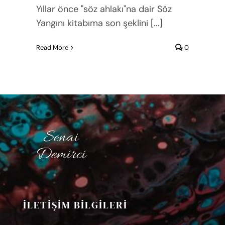
Yıllar önce "söz ahlakı"na dair Söz
Yangını kitabıma son şeklini [...]
Read More
0
İLETİŞİM BİLGİLERİ