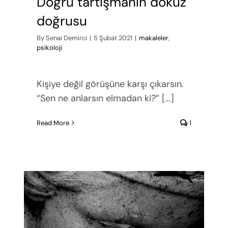
Doğru tartışmanın dokuz
doğrusu
By
Senai Demirci
|
5 Şubat 2021
|
makaleler
,
psikoloji
Kişiye değil görüşüne karşı çıkarsın.
“Sen ne anlarsın elmadan ki?” [...]
Read More
1