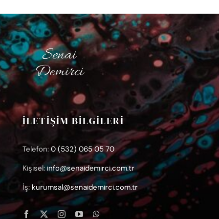
İLETİŞİM BİLGİLERİ
Telefon:
0 (532) 065 05 70
Kişisel:
info@senaidemirci.com.tr
İş:
kurumsal@senaidemirci.com.tr