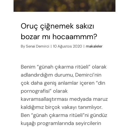
Oruç çiğnemek sakızı
bozar mı hocaammm?
By
Senai Demirci
|
10 Ağustos 2020
|
makaleler
Benim “günah çıkarma ritüeli” olarak
adlandırdığım durumu, Demirci’nin
çok daha geniş anlamlar içeren “din
pornografisi” olarak
kavramsallaştırması medyada maruz
kaldığımız birçok vakayı tanımlıyor.
Ben “günah çıkarma ritüeli”ni gündüz
kuşağı programlarında seyircilerin