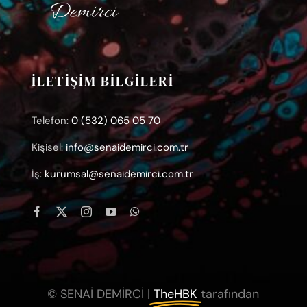
İLETİŞİM BİLGİLERİ
Telefon:
0 (532) 065 05 70
Kişisel:
info@senaidemirci.com.tr
İş:
kurumsal@senaidemirci.com.tr
© SENAİ DEMİRCİ |
TheHBK
tarafından