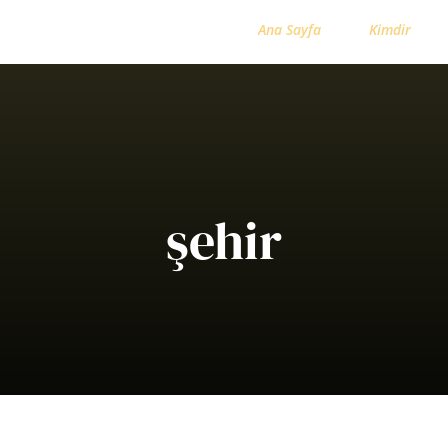
Ana Sayfa
Kimdir
şehir