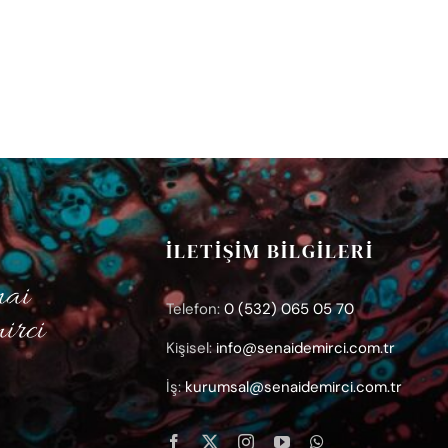
İLETİŞİM BİLGİLERİ
Telefon:
0 (532) 065 05 70
Kişisel:
info@senaidemirci.com.tr
İş:
kurumsal@senaidemirci.com.tr