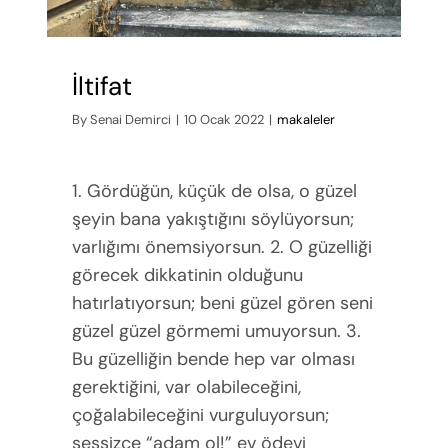
İltifat
By
Senai Demirci
|
10 Ocak 2022
|
makaleler
1. Gördüğün, küçük de olsa, o güzel
şeyin bana yakıştığını söylüyorsun;
varlığımı önemsiyorsun. 2. O güzelliği
görecek dikkatinin olduğunu
hatırlatıyorsun; beni güzel gören seni
güzel güzel görmemi umuyorsun. 3.
Bu güzelliğin bende hep var olması
gerektiğini, var olabileceğini,
çoğalabileceğini vurguluyorsun;
sessizce “adam ol!” ev ödevi