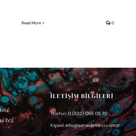
Read More
0
İLETİŞİM BİLGİLERİ
Telefon:
0 (532) 065 05 70
Kişisel:
info@senaidemirci.com.tr