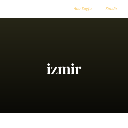
Ana Sayfa
Kimdir
izmir