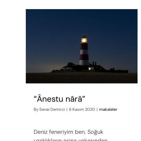
“Ânestu nârâ”
By
Senai Demirci
|
6 Kasım 2020
|
makaleler
Deniz feneriyim ben. Soğuk
uzaklıkların aşina yakasından