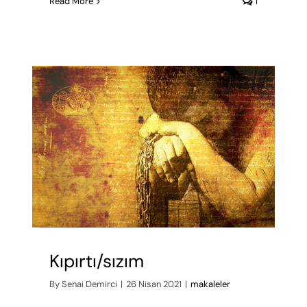
Read More
1
Kıpırtı/sızım
By
Senai Demirci
|
26 Nisan 2021
|
makaleler