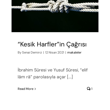
“Kesik Harfler”in Çağrısı
By
Senai Demirci
|
12 Nisan 2021
|
makaleler
İbrahim Sûresi ve Yusuf Sûresi, “elif
lâm râ” parolasıyla açar [...]
Read More
1