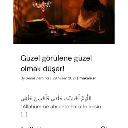
Güzel görülene güzel
olmak düşer!
By
Senai Demirci
|
29 Nisan 2021
|
makaleler
اللَّهُمَّ أَحْسَنْتَ خَلْقِي فَأَحْسِنْ خُلُقِي
“Allahümme ahsente halkî fe ahsin
[...]