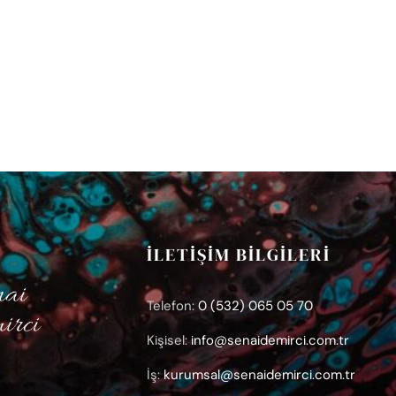
İLETİŞİM BİLGİLERİ
Telefon:
0 (532) 065 05 70
Kişisel:
info@senaidemirci.com.tr
İş:
kurumsal@senaidemirci.com.tr