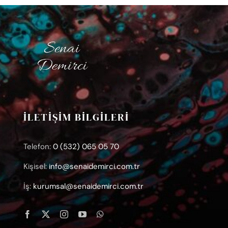
İLETİŞİM BİLGİLERİ
Telefon:
0 (532) 065 05 70
Kişisel:
info@senaidemirci.com.tr
İş:
kurumsal@senaidemirci.com.tr