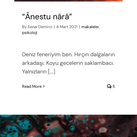
“Ânestu nârâ”
By
Senai Demirci
|
4 Mart 2021
|
makaleler
,
psikoloji
Deniz feneriyim ben. Hırçın dalgaların
arkadaşı. Koyu gecelerin saklambacı.
Yalnızların [...]
Read More
5