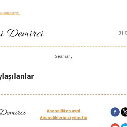
a görüntüleyin.
31 
Selamlar
,
laşılanlar
Abonelikten ayrıl
Aboneliklerinizi yönetin